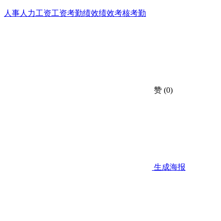
人事
人力
工资
工资考勤
绩效
绩效考核
考勤
赞
(0)
生成海报