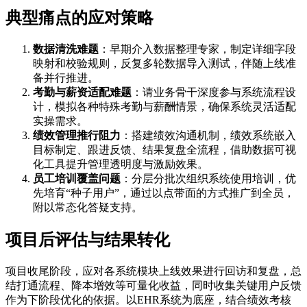
典型痛点的应对策略
数据清洗难题
：早期介入数据整理专家，制定详细字段
映射和校验规则，反复多轮数据导入测试，伴随上线准
备并行推进。
考勤与薪资适配难题
：请业务骨干深度参与系统流程设
计，模拟各种特殊考勤与薪酬情景，确保系统灵活适配
实操需求。
绩效管理推行阻力
：搭建绩效沟通机制，绩效系统嵌入
目标制定、跟进反馈、结果复盘全流程，借助数据可视
化工具提升管理透明度与激励效果。
员工培训覆盖问题
：分层分批次组织系统使用培训，优
先培育“种子用户”，通过以点带面的方式推广到全员，
附以常态化答疑支持。
项目后评估与结果转化
项目收尾阶段，应对各系统模块上线效果进行回访和复盘，总
结打通流程、降本增效等可量化收益，同时收集关键用户反馈
作为下阶段优化的依据。以EHR系统为底座，结合绩效考核