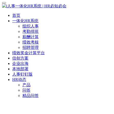
首页
一体化HR系统
组织人事
考勤排班
薪酬计算
绩效考核
招聘管理
绩效奖金计算平台
信创方案
企业出海
本地部署
人事钉钉版
HR动态
产品
问答
精品问答