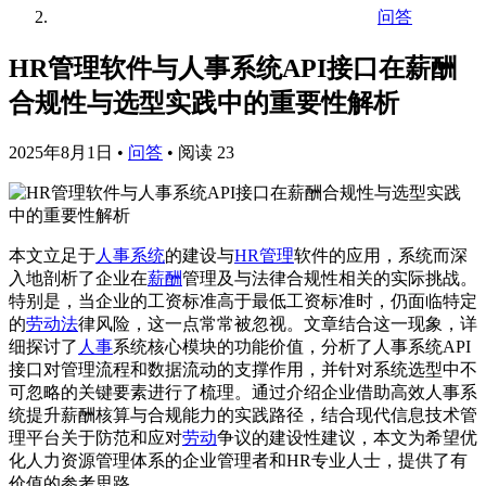
问答
HR管理软件与人事系统API接口在薪酬
合规性与选型实践中的重要性解析
2025年8月1日
•
问答
•
阅读 23
本文立足于
人事系统
的建设与
HR管理
软件的应用，系统而深
入地剖析了企业在
薪酬
管理及与法律合规性相关的实际挑战。
特别是，当企业的工资标准高于最低工资标准时，仍面临特定
的
劳动法
律风险，这一点常常被忽视。文章结合这一现象，详
细探讨了
人事
系统核心模块的功能价值，分析了人事系统API
接口对管理流程和数据流动的支撑作用，并针对系统选型中不
可忽略的关键要素进行了梳理。通过介绍企业借助高效人事系
统提升薪酬核算与合规能力的实践路径，结合现代信息技术管
理平台关于防范和应对
劳动
争议的建设性建议，本文为希望优
化人力资源管理体系的企业管理者和HR专业人士，提供了有
价值的参考思路。