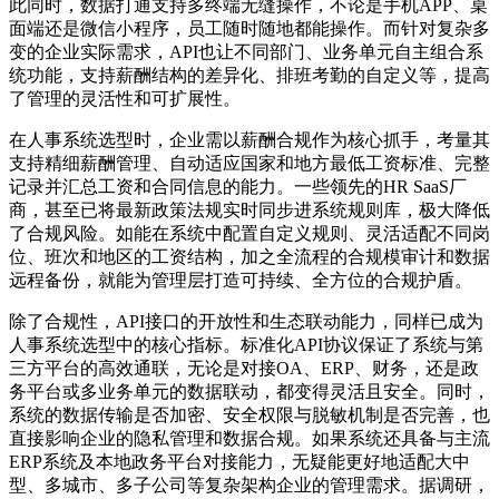
此同时，数据打通支持多终端无缝操作，不论是手机APP、桌
面端还是微信小程序，员工随时随地都能操作。而针对复杂多
变的企业实际需求，API也让不同部门、业务单元自主组合系
统功能，支持薪酬结构的差异化、排班考勤的自定义等，提高
了管理的灵活性和可扩展性。
在人事系统选型时，企业需以薪酬合规作为核心抓手，考量其
支持精细薪酬管理、自动适应国家和地方最低工资标准、完整
记录并汇总工资和合同信息的能力。一些领先的HR SaaS厂
商，甚至已将最新政策法规实时同步进系统规则库，极大降低
了合规风险。如能在系统中配置自定义规则、灵活适配不同岗
位、班次和地区的工资结构，加之全流程的合规模审计和数据
远程备份，就能为管理层打造可持续、全方位的合规护盾。
除了合规性，API接口的开放性和生态联动能力，同样已成为
人事系统选型中的核心指标。标准化API协议保证了系统与第
三方平台的高效通联，无论是对接OA、ERP、财务，还是政
务平台或多业务单元的数据联动，都变得灵活且安全。同时，
系统的数据传输是否加密、安全权限与脱敏机制是否完善，也
直接影响企业的隐私管理和数据合规。如果系统还具备与主流
ERP系统及本地政务平台对接能力，无疑能更好地适配大中
型、多城市、多子公司等复杂架构企业的管理需求。据调研，