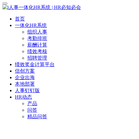
首页
一体化HR系统
组织人事
考勤排班
薪酬计算
绩效考核
招聘管理
绩效奖金计算平台
信创方案
企业出海
本地部署
人事钉钉版
HR动态
产品
问答
精品问答