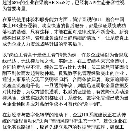
超过68%的企业在采购HR SaaS时，已经将API生态兼容性视
为首要考量。
在系统使用体验和服务能力方面，简洁直观的UI、贴合中国
本土HR业务逻辑、响应快速的售后服务，都是保证系统成功
落地的基础。只有这样，才能在面对法律政策不断变化、薪资
结构日益多样、管理业务流程日趋精细的情况下，让系统真正
成为企业人力资源战略升级的坚实后盾。
以“岗位工资高于最低工资”情景为例，许多企业误以为合规底
线已达，无法律后顾之忧。实际上，在工资结构未完全透明，
合同约定含糊不清、绩效工资占比过大时，员工依然可能因报
酬不到位而发起劳动仲裁。反观数字化管理经验突出的企业，
通过人事系统实现工资明细归档、合同条款归属、政策追踪等
流程全流程电子化，一旦遇到争议，则能迅速调取全量数据及
对比报告，为双方提供透明、权威的证据链，有效降低劳动法
律风险。这些实践案例都证明，系统化、数字化管理已成为当
今企业预防并应对薪酬争议不可替代的“杀手锏”。
在新经济与数字化转型的推动下，企业HR系统建设正在从传
统的“流程自动化”迈向“智能风控”和“生态一体”。建议企业在
优化实践路径时，应首先建立规范的数据管理底座，确保工