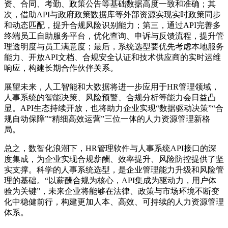
资、合同、考勤、政策公告等基础数据高度一致和准确；其
次，借助API与政府政策数据库等外部资源实现实时政策同步
和动态匹配，提升合规风险识别能力；第三，通过API完善多
终端员工自助服务平台，优化查询、申诉与反馈流程，提升管
理透明度与员工满意度；最后，系统选型要优先考虑本地服务
能力、开放API文档、合规安全认证和技术供应商的实时运维
响应，构建长期合作伙伴关系。
展望未来，人工智能和大数据将进一步应用于HR管理领域，
人事系统的智能决策、风险预警、合规分析等能力会日益凸
显。API生态持续开放，也将助力企业实现“数据驱动决策”“合
规自动保障”“精细高效运营”三位一体的人力资源管理新格
局。
总之，数智化浪潮下，HR管理软件与人事系统API接口的深
度集成，为企业实现合规薪酬、效率提升、风险防控提供了坚
实支撑。科学的人事系统选型，是企业管理能力升级和风险管
理的基础。“以薪酬合规为核心，API集成为驱动力，用户体
验为关键”，未来企业将能够在法律、政策与市场环境不断变
化中稳健前行，构建更加人本、高效、可持续的人力资源管理
体系。