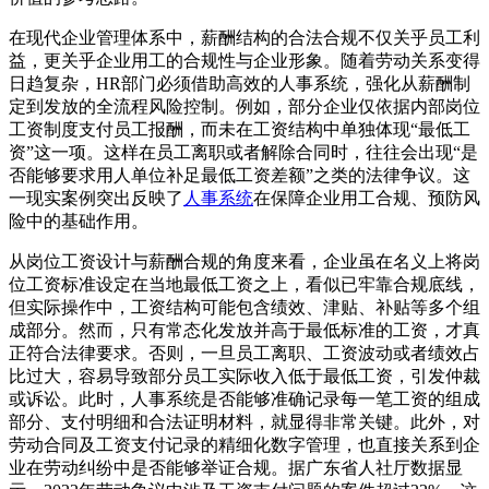
在现代企业管理体系中，薪酬结构的合法合规不仅关乎员工利
益，更关乎企业用工的合规性与企业形象。随着劳动关系变得
日趋复杂，HR部门必须借助高效的人事系统，强化从薪酬制
定到发放的全流程风险控制。例如，部分企业仅依据内部岗位
工资制度支付员工报酬，而未在工资结构中单独体现“最低工
资”这一项。这样在员工离职或者解除合同时，往往会出现“是
否能够要求用人单位补足最低工资差额”之类的法律争议。这
一现实案例突出反映了
人事系统
在保障企业用工合规、预防风
险中的基础作用。
从岗位工资设计与薪酬合规的角度来看，企业虽在名义上将岗
位工资标准设定在当地最低工资之上，看似已牢靠合规底线，
但实际操作中，工资结构可能包含绩效、津贴、补贴等多个组
成部分。然而，只有常态化发放并高于最低标准的工资，才真
正符合法律要求。否则，一旦员工离职、工资波动或者绩效占
比过大，容易导致部分员工实际收入低于最低工资，引发仲裁
或诉讼。此时，人事系统是否能够准确记录每一笔工资的组成
部分、支付明细和合法证明材料，就显得非常关键。此外，对
劳动合同及工资支付记录的精细化数字管理，也直接关系到企
业在劳动纠纷中是否能够举证合规。据广东省人社厅数据显