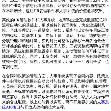
示，2022年劳动争议中涉及工资支付问题的案件超过22%，这
说明企业对于信息化管理流程、证据保存及合规管理的需求正
在不断增长，也让HR管理软件和人事系统的价值愈加突出。
高效的HR管理软件和人事系统，在帮助企业完成数据汇总和
流程自动化的基础上，更以独特的管理机制，为企业遏制风
险、合规管理筑起一道壁垒。例如，系统可以支持多层级工资
结构模板，对基本工资、岗位工资、津贴、补贴、绩效等进行
分项管理和精确计量，实现对公司整体薪酬标准与各地最低工
资标准的自动比对。如遇新员工入职、工资调整或离职结算等
情形，系统能根据系统设定的规则，主动预警任何可能低于合
规线的风险点。同时，工资支付、考勤、绩效等所有相关数据
被统一数字化、归档，实现可溯源，让企业一旦遇到争议，也
有据可查。
在合同和政策的管理方面，人事系统实现了合同内容、政策文
件与实际执行数据的自动比对与核查，可以及时提醒HR管理
人员修正风险隐患，将合规问题解决在源头。此外，面对地方
最低工资标准的调整，系统也能自动识别政策变化，主动推送
调整需求，保障工资发放始终反映最新法规，减少人为操作带
来的合规瑕疵。以上功能得以实现，离不开兼容扩展的
人事系
统API接口
与开放式架构的技术支撑。