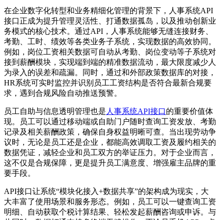
在企业数字化转型和业务精细化管理的背景下，人事系统API
接口正成为提升管理灵活性、打通数据孤岛，以及推动创新业
务模式的核心技术。通过API，人事系统能够无缝连接财务、
考勤、工时、绩效等各类业务子系统，实现数据的高效协同。
例如，岗位工资相关数据可自动从考勤、岗位变动等子系统对
接到薪酬模块，实现端到端的精准数据流动，最大限度减少人
为录入的误差和疏漏。同时，通过和外部政策数据库的对接，
HR系统可实时监控并识别员工工资结构是否符合最新合规要
求，遇到合规风险自动推送预警。
员工自助与信息透明管理也是
人事系统API接口
的重要价值体
现。员工可以通过移动端或自助门户随时查询工资发放、考勤
记录及相关薪酬政策，确保自身权益明晰可查。当出现劳动争
议时，无论是员工还是企业，都能高效调取工资及履约相关的
数据凭证，减轻企业和员工双方的举证压力。对于企业而言，
这不仅是合规保障，更是提升员工满意度、增强雇主品牌的重
要手段。
API接口让系统“模块化接入+数据共享”的架构成为现实，大
大丰富了使用场景和服务形态。例如，员工可以一键查询工资
明细、自动获取个税计算结果、轻松发起薪酬咨询或申诉。与