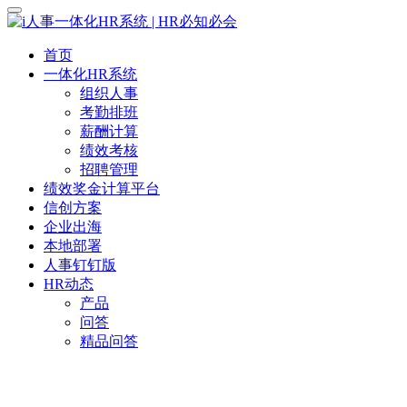
首页
一体化HR系统
组织人事
考勤排班
薪酬计算
绩效考核
招聘管理
绩效奖金计算平台
信创方案
企业出海
本地部署
人事钉钉版
HR动态
产品
问答
精品问答