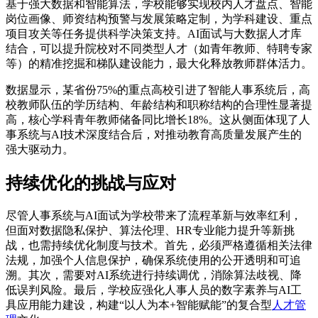
基于强大数据和智能算法，学校能够实现校内人才盘点、智能
岗位画像、师资结构预警与发展策略定制，为学科建设、重点
项目攻关等任务提供科学决策支持。AI面试与大数据人才库
结合，可以提升院校对不同类型人才（如青年教师、特聘专家
等）的精准挖掘和梯队建设能力，最大化释放教师群体活力。
数据显示，某省份75%的重点高校引进了智能人事系统后，高
校教师队伍的学历结构、年龄结构和职称结构的合理性显著提
高，核心学科青年教师储备同比增长18%。这从侧面体现了人
事系统与AI技术深度结合后，对推动教育高质量发展产生的
强大驱动力。
持续优化的挑战与应对
尽管人事系统与AI面试为学校带来了流程革新与效率红利，
但面对数据隐私保护、算法伦理、HR专业能力提升等新挑
战，也需持续优化制度与技术。首先，必须严格遵循相关法律
法规，加强个人信息保护，确保系统使用的公开透明和可追
溯。其次，需要对AI系统进行持续调优，消除算法歧视、降
低误判风险。最后，学校应强化人事人员的数字素养与AI工
具应用能力建设，构建“以人为本+智能赋能”的复合型
人才管