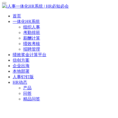
首页
一体化HR系统
组织人事
考勤排班
薪酬计算
绩效考核
招聘管理
绩效奖金计算平台
信创方案
企业出海
本地部署
人事钉钉版
HR动态
产品
问答
精品问答