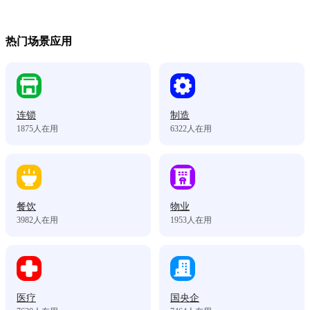
热门场景应用
连锁
制造
1875
人在用
6322
人在用
餐饮
物业
3982
人在用
1953
人在用
医疗
国央企