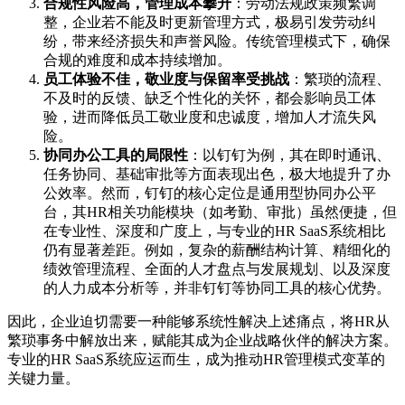
合规性风险高，管理成本攀升
：劳动法规政策频繁调
整，企业若不能及时更新管理方式，极易引发劳动纠
纷，带来经济损失和声誉风险。传统管理模式下，确保
合规的难度和成本持续增加。
员工体验不佳，敬业度与保留率受挑战
：繁琐的流程、
不及时的反馈、缺乏个性化的关怀，都会影响员工体
验，进而降低员工敬业度和忠诚度，增加人才流失风
险。
协同办公工具的局限性
：以钉钉为例，其在即时通讯、
任务协同、基础审批等方面表现出色，极大地提升了办
公效率。然而，钉钉的核心定位是通用型协同办公平
台，其HR相关功能模块（如考勤、审批）虽然便捷，但
在专业性、深度和广度上，与专业的HR SaaS系统相比
仍有显著差距。例如，复杂的薪酬结构计算、精细化的
绩效管理流程、全面的人才盘点与发展规划、以及深度
的人力成本分析等，并非钉钉等协同工具的核心优势。
因此，企业迫切需要一种能够系统性解决上述痛点，将HR从
繁琐事务中解放出来，赋能其成为企业战略伙伴的解决方案。
专业的HR SaaS系统应运而生，成为推动HR管理模式变革的
关键力量。