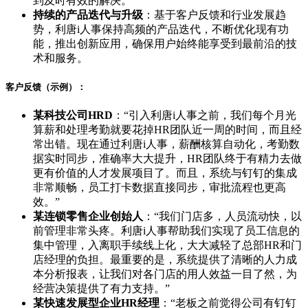
到及时有效的解决。
持续的产品迭代与升级
：基于客户反馈和行业发展趋
势，利唐i人事保持高频的产品迭代，不断优化现有功
能，推出创新应用，确保用户始终能享受到最前沿的技
术和服务。
客户反馈（示例）：
某科技公司HRD
：“引入利唐i人事之前，我们每个月光
算薪和处理考勤就要花掉HR团队近一周的时间，而且经
常出错。现在通过利唐i人事，薪酬核算自动化，考勤数
据实时同步，准确率大大提升，HR团队终于有精力去做
更有价值的人才发展项目了。而且，系统与钉钉的集成
非常顺畅，员工打卡数据直接同步，审批流程也更高
效。”
某连锁零售企业创始人
：“我们门店多，人员流动快，以
前管理非常头疼。利唐i人事帮助我们实现了员工信息的
集中管理，入离职手续线上化，大大减轻了总部HR和门
店经理的负担。最重要的是，系统提供了清晰的人力成
本分析报表，让我们对各门店的用人效益一目了然，为
经营决策提供了有力支持。”
某快速发展型企业HR经理
：“老板之前觉得公司有钉钉