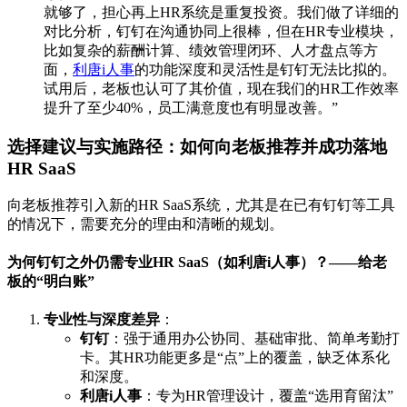
就够了，担心再上HR系统是重复投资。我们做了详细的
对比分析，钉钉在沟通协同上很棒，但在HR专业模块，
比如复杂的薪酬计算、绩效管理闭环、人才盘点等方
面，
利唐i人事
的功能深度和灵活性是钉钉无法比拟的。
试用后，老板也认可了其价值，现在我们的HR工作效率
提升了至少40%，员工满意度也有明显改善。”
选择建议与实施路径：如何向老板推荐并成功落地
HR SaaS
向老板推荐引入新的HR SaaS系统，尤其是在已有钉钉等工具
的情况下，需要充分的理由和清晰的规划。
为何钉钉之外仍需专业HR SaaS（如利唐i人事）？——给老
板的“明白账”
专业性与深度差异
：
钉钉
：强于通用办公协同、基础审批、简单考勤打
卡。其HR功能更多是“点”上的覆盖，缺乏体系化
和深度。
利唐i人事
：专为HR管理设计，覆盖“选用育留汰”