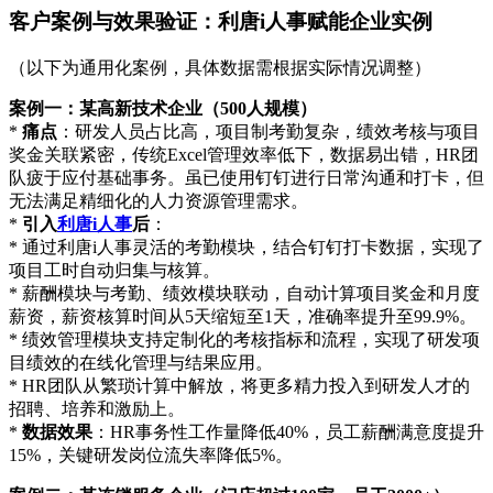
客户案例与效果验证：利唐i人事赋能企业实例
（以下为通用化案例，具体数据需根据实际情况调整）
案例一：某高新技术企业（500人规模）
*
痛点
：研发人员占比高，项目制考勤复杂，绩效考核与项目
奖金关联紧密，传统Excel管理效率低下，数据易出错，HR团
队疲于应付基础事务。虽已使用钉钉进行日常沟通和打卡，但
无法满足精细化的人力资源管理需求。
*
引入
利唐i人事
后
：
* 通过利唐i人事灵活的考勤模块，结合钉钉打卡数据，实现了
项目工时自动归集与核算。
* 薪酬模块与考勤、绩效模块联动，自动计算项目奖金和月度
薪资，薪资核算时间从5天缩短至1天，准确率提升至99.9%。
* 绩效管理模块支持定制化的考核指标和流程，实现了研发项
目绩效的在线化管理与结果应用。
* HR团队从繁琐计算中解放，将更多精力投入到研发人才的
招聘、培养和激励上。
*
数据效果
：HR事务性工作量降低40%，员工薪酬满意度提升
15%，关键研发岗位流失率降低5%。