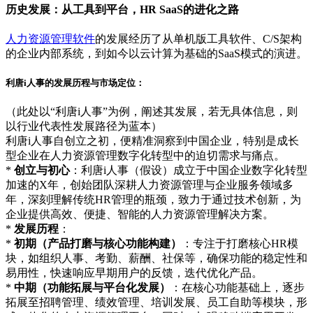
历史发展：从工具到平台，HR SaaS的进化之路
人力资源管理软件
的发展经历了从单机版工具软件、C/S架构
的企业内部系统，到如今以云计算为基础的SaaS模式的演进。
利唐i人事的发展历程与市场定位：
（此处以“利唐i人事”为例，阐述其发展，若无具体信息，则
以行业代表性发展路径为蓝本）
利唐i人事自创立之初，便精准洞察到中国企业，特别是成长
型企业在人力资源管理数字化转型中的迫切需求与痛点。
*
创立与初心
：利唐i人事（假设）成立于中国企业数字化转型
加速的X年，创始团队深耕人力资源管理与企业服务领域多
年，深刻理解传统HR管理的瓶颈，致力于通过技术创新，为
企业提供高效、便捷、智能的人力资源管理解决方案。
*
发展历程
：
*
初期（产品打磨与核心功能构建）
：专注于打磨核心HR模
块，如组织人事、考勤、薪酬、社保等，确保功能的稳定性和
易用性，快速响应早期用户的反馈，迭代优化产品。
*
中期（功能拓展与平台化发展）
：在核心功能基础上，逐步
拓展至招聘管理、绩效管理、培训发展、员工自助等模块，形