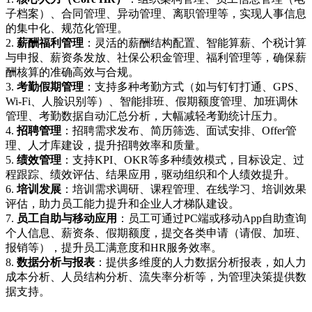
子档案）、合同管理、异动管理、离职管理等，实现人事信息
的集中化、规范化管理。
2.
薪酬福利管理
：灵活的薪酬结构配置、智能算薪、个税计算
与申报、薪资条发放、社保公积金管理、福利管理等，确保薪
酬核算的准确高效与合规。
3.
考勤假期管理
：支持多种考勤方式（如与钉钉打通、GPS、
Wi-Fi、人脸识别等）、智能排班、假期额度管理、加班调休
管理、考勤数据自动汇总分析，大幅减轻考勤统计压力。
4.
招聘管理
：招聘需求发布、简历筛选、面试安排、Offer管
理、人才库建设，提升招聘效率和质量。
5.
绩效管理
：支持KPI、OKR等多种绩效模式，目标设定、过
程跟踪、绩效评估、结果应用，驱动组织和个人绩效提升。
6.
培训发展
：培训需求调研、课程管理、在线学习、培训效果
评估，助力员工能力提升和企业人才梯队建设。
7.
员工自助与移动应用
：员工可通过PC端或移动App自助查询
个人信息、薪资条、假期额度，提交各类申请（请假、加班、
报销等），提升员工满意度和HR服务效率。
8.
数据分析与报表
：提供多维度的人力数据分析报表，如人力
成本分析、人员结构分析、流失率分析等，为管理决策提供数
据支持。