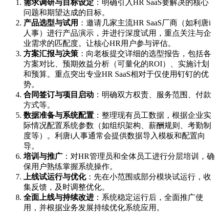
需求调研与目标设定
：明确引入HR SaaS要解决的核心
问题和期望达成的目标。
产品选型与试用
：邀请几家主流HR SaaS厂商（如利唐i
人事）进行产品演示，并进行深度试用，重点关注与企
业需求的匹配度。让核心HR用户参与评估。
方案汇报与决策
：向老板提交详细的选型报告，包括各
方案对比、预期效益分析（可量化的ROI）、实施计划
和预算。重点突出专业HR SaaS相对于仅使用钉钉的优
势。
合同签订与项目启动
：明确双方权责、服务范围、付款
方式等。
数据准备与系统配置
：整理现有员工数据，根据企业实
际情况配置系统参数（如组织架构、薪酬规则、考勤制
度等）。利唐i人事通常会提供数据导入模板和配置向
导。
培训与推广
：对HR管理员和全体员工进行分层培训，确
保用户熟练掌握系统操作。
上线试运行与优化
：先在小范围或部分模块试运行，收
集反馈，及时调整优化。
全面上线与持续改进
：系统稳定运行后，全面推广使
用，并根据业务发展持续优化系统应用。