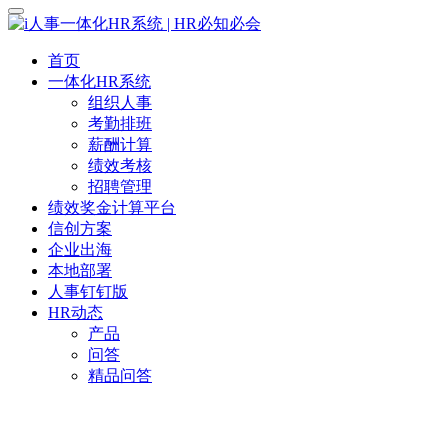
首页
一体化HR系统
组织人事
考勤排班
薪酬计算
绩效考核
招聘管理
绩效奖金计算平台
信创方案
企业出海
本地部署
人事钉钉版
HR动态
产品
问答
精品问答