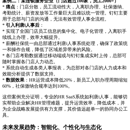
案例二：某连锁服务企业（门店超过100家，员工2000+）
*
痛点
：门店分散，员工流动性大，入离职办理、社保缴纳、
考勤统计、薪资发放等工作量巨大且难以统一管理。钉钉主要
用于总部与门店的沟通，无法有效管理人事全流程。
*
引入利唐i人事后
：
* 实现了全国门店员工信息的集中化、电子化管理，入离职手
续线上办理，效率大幅提升。
* 薪酬社保统一由总部通过利唐i人事系统处理，确保了政策统
一和操作合规，降低了区域差异带来的风险。
* 各门店考勤数据通过移动端或与钉钉集成实时上传，总部可
随时掌握各门店人力动态。
* 系统自动生成各类人事报表，为总部对各门店的人力成本和
效能分析提供了数据支持。
*
数据效果
：HR运营成本降低20%，新员工入职办理周期缩短
60%，社保缴纳合规率达到100%。
这些案例充分证明，专业的HR SaaS系统如利唐i人事，能够切
实帮助企业解决HR管理难题，提升运营效率，降低成本，并
为企业战略发展提供有力支撑，其价值远超单一的协同办公工
具。
未来发展趋势：智能化、个性化与生态化