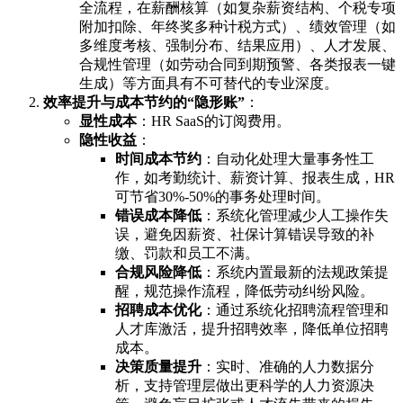
全流程，在薪酬核算（如复杂薪资结构、个税专项
附加扣除、年终奖多种计税方式）、绩效管理（如
多维度考核、强制分布、结果应用）、人才发展、
合规性管理（如劳动合同到期预警、各类报表一键
生成）等方面具有不可替代的专业深度。
效率提升与成本节约的“隐形账”
：
显性成本
：HR SaaS的订阅费用。
隐性收益
：
时间成本节约
：自动化处理大量事务性工
作，如考勤统计、薪资计算、报表生成，HR
可节省30%-50%的事务处理时间。
错误成本降低
：系统化管理减少人工操作失
误，避免因薪资、社保计算错误导致的补
缴、罚款和员工不满。
合规风险降低
：系统内置最新的法规政策提
醒，规范操作流程，降低劳动纠纷风险。
招聘成本优化
：通过系统化招聘流程管理和
人才库激活，提升招聘效率，降低单位招聘
成本。
决策质量提升
：实时、准确的人力数据分
析，支持管理层做出更科学的人力资源决