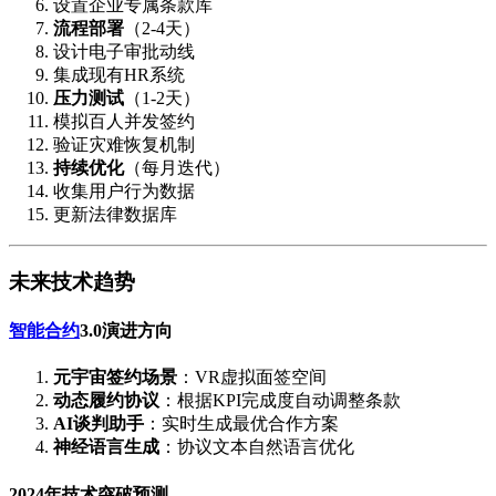
设置企业专属条款库
流程部署
（2-4天）
设计电子审批动线
集成现有HR系统
压力测试
（1-2天）
模拟百人并发签约
验证灾难恢复机制
持续优化
（每月迭代）
收集用户行为数据
更新法律数据库
未来技术趋势
智能合约
3.0演进方向
元宇宙签约场景
：VR虚拟面签空间
动态履约协议
：根据KPI完成度自动调整条款
AI谈判助手
：实时生成最优合作方案
神经语言生成
：协议文本自然语言优化
2024年技术突破预测