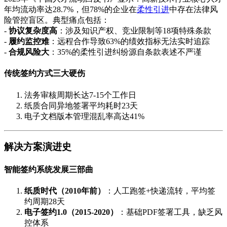
年均流动率达28.7%，但78%的企业在
柔性引进
中存在法律风
险管控盲区。典型痛点包括：
-
协议复杂度高
：涉及知识产权、竞业限制等18项特殊条款
-
履约监控难
：远程合作导致63%的绩效指标无法实时追踪
-
合规风险大
：35%的柔性引进纠纷源自条款表述不严谨
传统签约方式三大硬伤
法务审核周期长达7-15个工作日
纸质合同异地签署平均耗时23天
电子文档版本管理混乱率高达41%
解决方案演进史
智能签约系统发展三部曲
纸质时代（2010年前）
：人工跑签+快递流转，平均签
约周期28天
电子签约1.0（2015-2020）
：基础PDF签署工具，缺乏风
控体系