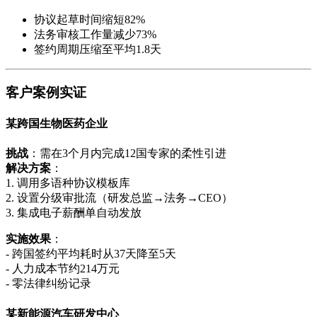
协议起草时间缩短82%
法务审核工作量减少73%
签约周期压缩至平均1.8天
客户案例实证
某跨国生物医药企业
挑战
：需在3个月内完成12国专家的柔性引进
解决方案
：
1. 调用多语种协议模板库
2. 设置分级审批流（研发总监→法务→CEO）
3. 集成电子薪酬单自动发放
实施效果
：
- 跨国签约平均耗时从37天降至5天
- 人力成本节约214万元
- 零法律纠纷记录
某新能源汽车研发中心