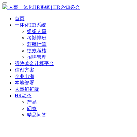
首页
一体化HR系统
组织人事
考勤排班
薪酬计算
绩效考核
招聘管理
绩效奖金计算平台
信创方案
企业出海
本地部署
人事钉钉版
HR动态
产品
问答
精品问答