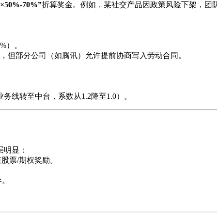
50%-70%”
折算奖金。例如，某社交产品因政策风险下架，团队
0%）。
终奖，但部分公司（如腾讯）允许提前协商写入劳动合同。
线转至中台，系数从1.2降至1.0）。
层明显：
获股票/期权奖励。
存。