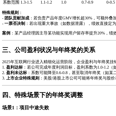
系数范围
1.3-1.5
1.1-1.2
1.0
0.7-0.9
0-0.5
特殊规则
：
-
团队贡献加成
：若负责产品年度GMV增长超30%，可额外叠加0.
-
一票否决制
：若出现重大事故（如数据泄露），绩效直接定为
案例
：某产品经理因主导某功能实现用户留存率提升20%，绩效评
三、公司盈利状况与年终奖的关系
2025年互联网行业进入精细化运营阶段，企业盈利与年终奖挂
1.
盈利达标
：若公司完成年度利润目标，盈利系数为1.0-1.2（
2.
盈利未达标
：系数可能降至0.6-0.8，甚至取消年终奖（如某
3.
上市企业特殊规则
：美股/港股上市公司可能将年终奖与股价表
四、特殊场景下的年终奖调整
场景1：项目中途失败