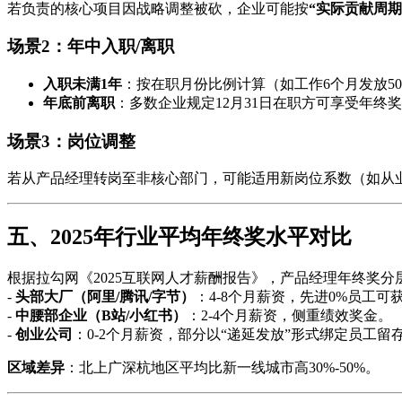
若负责的核心项目因战略调整被砍，企业可能按
“实际贡献周期×
场景2：年中入职/离职
入职未满1年
：按在职月份比例计算（如工作6个月发放5
年底前离职
：多数企业规定12月31日在职方可享受年
场景3：岗位调整
若从产品经理转岗至非核心部门，可能适用新岗位系数（如从业务
五、2025年行业平均年终奖水平对比
根据拉勾网《2025互联网人才薪酬报告》，产品经理年终奖分
-
头部大厂（阿里/腾讯/字节）
：4-8个月薪资，先进0%员工可
-
中腰部企业（B站/小红书）
：2-4个月薪资，侧重绩效奖金。
-
创业公司
：0-2个月薪资，部分以“递延发放”形式绑定员工留
区域差异
：北上广深杭地区平均比新一线城市高30%-50%。