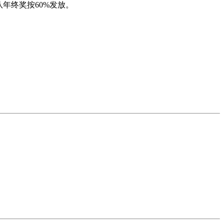
年终奖按60%发放。