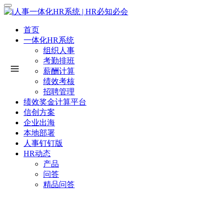
首页
一体化HR系统
组织人事
考勤排班
薪酬计算
绩效考核
招聘管理
绩效奖金计算平台
信创方案
企业出海
本地部署
人事钉钉版
HR动态
产品
问答
精品问答