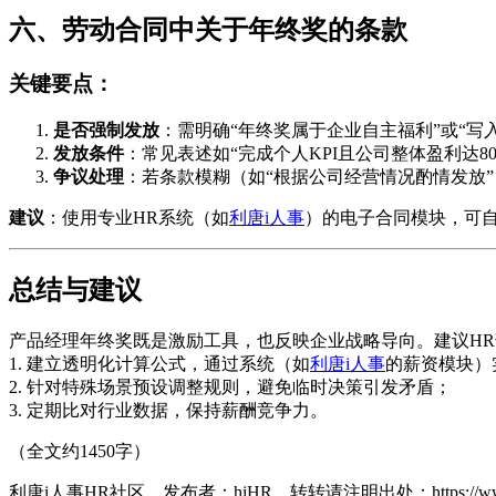
六、劳动合同中关于年终奖的条款
关键要点：
是否强制发放
：需明确“年终奖属于企业自主福利”或“写
发放条件
：常见表述如“完成个人KPI且公司整体盈利达80
争议处理
：若条款模糊（如“根据公司经营情况酌情发放
建议
：使用专业HR系统（如
利唐i人事
）的电子合同模块，可自
总结与建议
产品经理年终奖既是激励工具，也反映企业战略导向。建议HR
1. 建立透明化计算公式，通过系统（如
利唐i人事
的薪资模块）
2. 针对特殊场景预设调整规则，避免临时决策引发矛盾；
3. 定期比对行业数据，保持薪酬竞争力。
（全文约1450字）
利唐i人事HR社区，发布者：hiHR，转转请注明出处：
https://