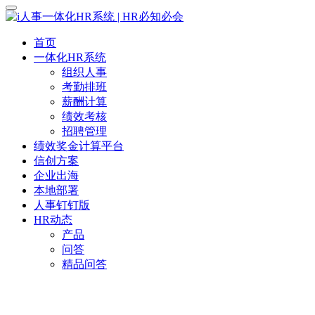
首页
一体化HR系统
组织人事
考勤排班
薪酬计算
绩效考核
招聘管理
绩效奖金计算平台
信创方案
企业出海
本地部署
人事钉钉版
HR动态
产品
问答
精品问答