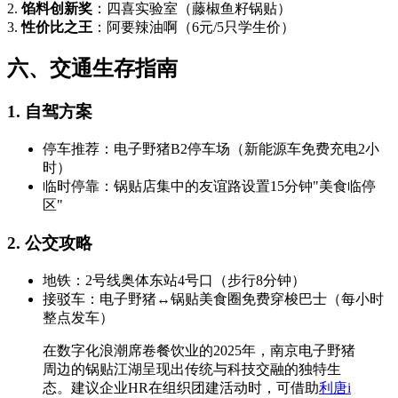
2.
馅料创新奖
：四喜实验室（藤椒鱼籽锅贴）
3.
性价比之王
：阿要辣油啊（6元/5只学生价）
六、交通生存指南
1. 自驾方案
停车推荐：电子野猪B2停车场（新能源车免费充电2小
时）
临时停靠：锅贴店集中的友谊路设置15分钟"美食临停
区"
2. 公交攻略
地铁：2号线奥体东站4号口（步行8分钟）
接驳车：电子野猪↔锅贴美食圈免费穿梭巴士（每小时
整点发车）
在数字化浪潮席卷餐饮业的2025年，南京电子野猪
周边的锅贴江湖呈现出传统与科技交融的独特生
态。建议企业HR在组织团建活动时，可借助
利唐i