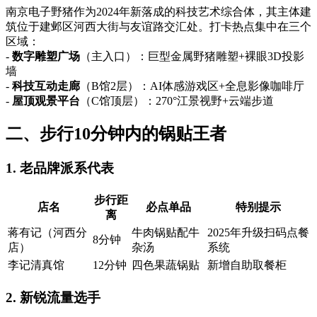
南京电子野猪作为2024年新落成的科技艺术综合体，其主体建
筑位于建邺区河西大街与友谊路交汇处。打卡热点集中在三个
区域：
-
数字雕塑广场
（主入口）：巨型金属野猪雕塑+裸眼3D投影
墙
-
科技互动走廊
（B馆2层）：AI体感游戏区+全息影像咖啡厅
-
屋顶观景平台
（C馆顶层）：270°江景视野+云端步道
二、步行10分钟内的锅贴王者
1. 老品牌派系代表
步行距
店名
必点单品
特别提示
离
蒋有记（河西分
牛肉锅贴配牛
2025年升级扫码点餐
8分钟
店）
杂汤
系统
李记清真馆
12分钟
四色果蔬锅贴
新增自助取餐柜
2. 新锐流量选手