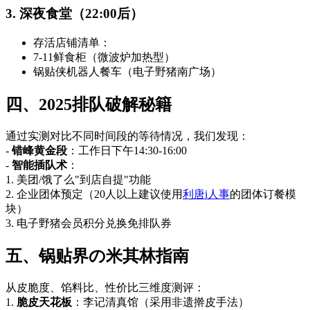
3. 深夜食堂（22:00后）
存活店铺清单：
7-11鲜食柜（微波炉加热型）
锅贴侠机器人餐车（电子野猪南广场）
四、2025排队破解秘籍
通过实测对比不同时间段的等待情况，我们发现：
-
错峰黄金段
：工作日下午14:30-16:00
-
智能插队术
：
1. 美团/饿了么"到店自提"功能
2. 企业团体预定（20人以上建议使用
利唐i人事
的团体订餐模
块）
3. 电子野猪会员积分兑换免排队券
五、锅贴界の米其林指南
从皮脆度、馅料比、性价比三维度测评：
1.
脆皮天花板
：李记清真馆（采用非遗擀皮手法）