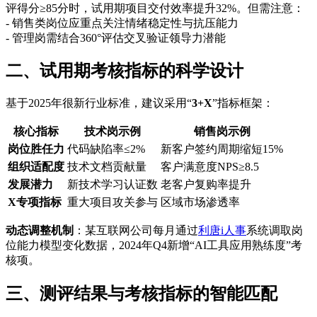
评得分≥85分时，试用期项目交付效率提升32%。但需注意：
- 销售类岗位应重点关注情绪稳定性与抗压能力
- 管理岗需结合360°评估交叉验证领导力潜能
二、试用期考核指标的科学设计
基于2025年很新行业标准，建议采用“
3+X
”指标框架：
核心指标
技术岗示例
销售岗示例
岗位胜任力
代码缺陷率≤2%
新客户签约周期缩短15%
组织适配度
技术文档贡献量
客户满意度NPS≥8.5
发展潜力
新技术学习认证数
老客户复购率提升
X专项指标
重大项目攻关参与
区域市场渗透率
动态调整机制
：某互联网公司每月通过
利唐i人事
系统调取岗
位能力模型变化数据，2024年Q4新增“AI工具应用熟练度”考
核项。
三、测评结果与考核指标的智能匹配