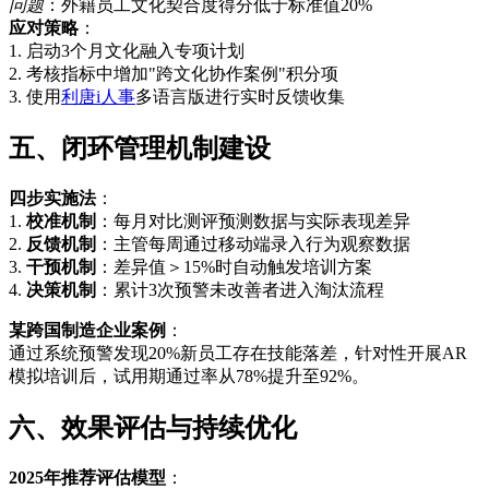
问题
：外籍员工文化契合度得分低于标准值20%
应对策略
：
1. 启动3个月文化融入专项计划
2. 考核指标中增加"跨文化协作案例"积分项
3. 使用
利唐i人事
多语言版进行实时反馈收集
五、闭环管理机制建设
四步实施法
：
1.
校准机制
：每月对比测评预测数据与实际表现差异
2.
反馈机制
：主管每周通过移动端录入行为观察数据
3.
干预机制
：差异值＞15%时自动触发培训方案
4.
决策机制
：累计3次预警未改善者进入淘汰流程
某跨国制造企业案例
：
通过系统预警发现20%新员工存在技能落差，针对性开展AR
模拟培训后，试用期通过率从78%提升至92%。
六、效果评估与持续优化
2025年推荐评估模型
：