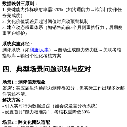
数据映射三原则
：
1. 关键能力指标映射率需≥70%（如沟通能力→跨部门协作任
务完成度）
2. 文化价值观差异超过阈值时启动预警机制
3. 建立动态权重体系（如销售岗前3个月侧重执行力，后期侧
重客户维护）
系统实施路径
：
测评系统（如
利唐i人事
）→自动生成能力热力图→关联考核
指标库→输出个性化考核方案
四、典型场景问题识别与应对
场景1：测评偏差现象
案例
：某应届生沟通能力测评得92分，但实际工作出现多次邮
件表述不清。
解决方案
：
- 引入实时行为数据追踪（如会议发言分析系统）
- 设置首月"能力校准期"，考核权重降低30%
场景2：跨文化团队适配