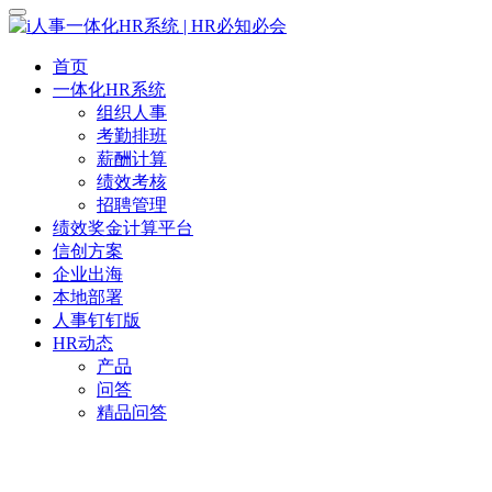
首页
一体化HR系统
组织人事
考勤排班
薪酬计算
绩效考核
招聘管理
绩效奖金计算平台
信创方案
企业出海
本地部署
人事钉钉版
HR动态
产品
问答
精品问答