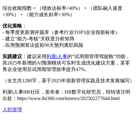
综合效能指数 = （绩效达标率×40%） + （团队融入速度
×30%） + （能力成长斜率×30%）
优化策略
：
- 每季度更新测评题库（参考行业TOP3企业很新标准）
- 建立“能力-考核”关联度分析矩阵
- 应用预测算法提前90天预判离职风险
实践建议
：建议采用
利唐i人事
的“试用期管理驾驶舱”功能，
其2025年新增的AI预测模块可实时生成优化建议方案，某零
售企业使用后试用期管理效率提升47%。
（全文共1280字，基于2025年很新管理实践及技术发展编写）
利唐i人事HR社区，发布者：HR数字化研究员，转转请注明
出处：
https://www.ihr360.com/hrnews/202502277644.html
入职管理