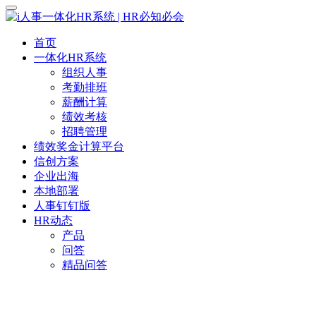
首页
一体化HR系统
组织人事
考勤排班
薪酬计算
绩效考核
招聘管理
绩效奖金计算平台
信创方案
企业出海
本地部署
人事钉钉版
HR动态
产品
问答
精品问答