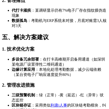
2. 管理痛点
代打卡顽疾
：某调研显示仍有7%电子厂存在指纹膜伪造
现象
数据孤岛
：考勤机与ERP系统未对接，月底对账需3人核
对3天
五、解决方案建议
1. 技术优化方案
多设备冗余部署
：在打卡高峰期开启备用通道（如深圳
某电源厂设置弹性二维码通道）
边缘计算应用
：本地化处理考勤数据，减少云端依赖
（某台资电子厂响应速度提升80%）
2. 管理改进措施
三级预警机制
：绿（正常）-黄（延迟）-红（异常）状
态监控
区块链存证
：采用类似
利唐i人事
的区块链考勤模块，纠