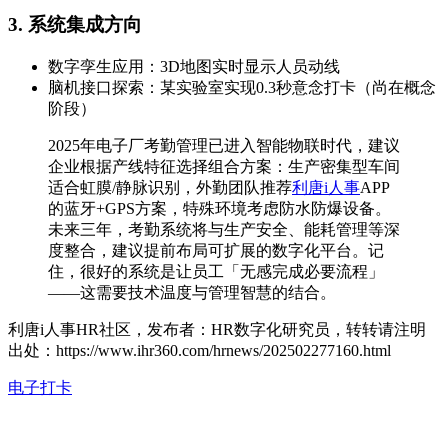
3. 系统集成方向
数字孪生应用：3D地图实时显示人员动线
脑机接口探索：某实验室实现0.3秒意念打卡（尚在概念
阶段）
2025年电子厂考勤管理已进入智能物联时代，建议
企业根据产线特征选择组合方案：生产密集型车间
适合虹膜/静脉识别，外勤团队推荐
利唐i人事
APP
的蓝牙+GPS方案，特殊环境考虑防水防爆设备。
未来三年，考勤系统将与生产安全、能耗管理等深
度整合，建议提前布局可扩展的数字化平台。记
住，很好的系统是让员工「无感完成必要流程」
——这需要技术温度与管理智慧的结合。
利唐i人事HR社区，发布者：HR数字化研究员，转转请注明
出处：
https://www.ihr360.com/hrnews/202502277160.html
电子打卡