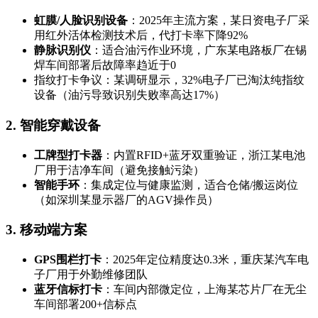
虹膜/人脸识别设备
：2025年主流方案，某日资电子厂采
用红外活体检测技术后，代打卡率下降92%
静脉识别仪
：适合油污作业环境，广东某电路板厂在锡
焊车间部署后故障率趋近于0
指纹打卡争议：某调研显示，32%电子厂已淘汰纯指纹
设备（油污导致识别失败率高达17%）
2. 智能穿戴设备
工牌型打卡器
：内置RFID+蓝牙双重验证，浙江某电池
厂用于洁净车间（避免接触污染）
智能手环
：集成定位与健康监测，适合仓储/搬运岗位
（如深圳某显示器厂的AGV操作员）
3. 移动端方案
GPS围栏打卡
：2025年定位精度达0.3米，重庆某汽车电
子厂用于外勤维修团队
蓝牙信标打卡
：车间内部微定位，上海某芯片厂在无尘
车间部署200+信标点