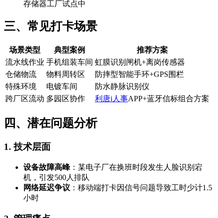
存储器工厂试点中
三、常见打卡场景
场景类型
典型案例
推荐方案
流水线作业
手机组装车间
虹膜识别闸机+离岗传感器
仓储物流
物料周转区
防摔型智能手环+GPS围栏
特殊环境
电镀车间
防水静脉识别仪
跨厂区流动
多园区协作
利唐i人事
APP+蓝牙信标组合方案
四、潜在问题分析
1. 技术层面
设备故障高峰
：某电子厂在换班时段发生人脸识别宕
机，引发500人排队
网络延迟争议
：移动端打卡因信号问题导致工时少计1.5
小时