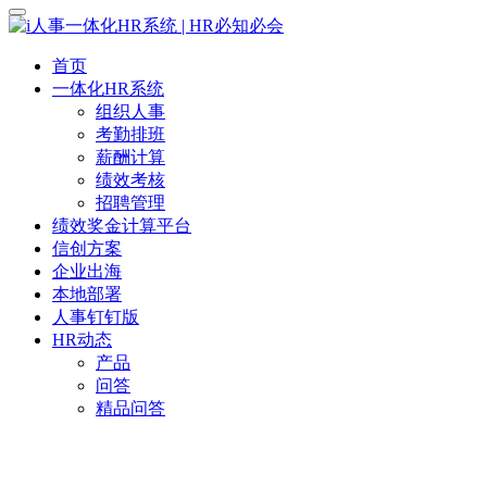
首页
一体化HR系统
组织人事
考勤排班
薪酬计算
绩效考核
招聘管理
绩效奖金计算平台
信创方案
企业出海
本地部署
人事钉钉版
HR动态
产品
问答
精品问答