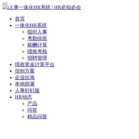
首页
一体化HR系统
组织人事
考勤排班
薪酬计算
绩效考核
招聘管理
绩效奖金计算平台
信创方案
企业出海
本地部署
人事钉钉版
HR动态
产品
问答
精品问答