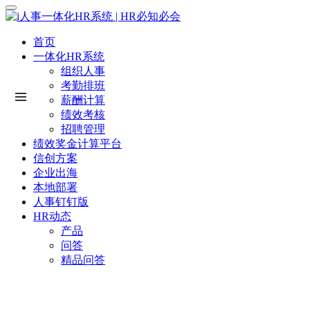
首页
一体化HR系统
组织人事
考勤排班
薪酬计算
绩效考核
招聘管理
绩效奖金计算平台
信创方案
企业出海
本地部署
人事钉钉版
HR动态
产品
问答
精品问答