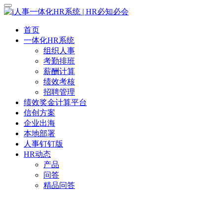
首页
一体化HR系统
组织人事
考勤排班
薪酬计算
绩效考核
招聘管理
绩效奖金计算平台
信创方案
企业出海
本地部署
人事钉钉版
HR动态
产品
问答
精品问答