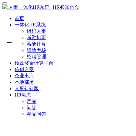
首页
一体化HR系统
组织人事
考勤排班
薪酬计算
绩效考核
招聘管理
绩效奖金计算平台
信创方案
企业出海
本地部署
人事钉钉版
HR动态
产品
问答
精品问答