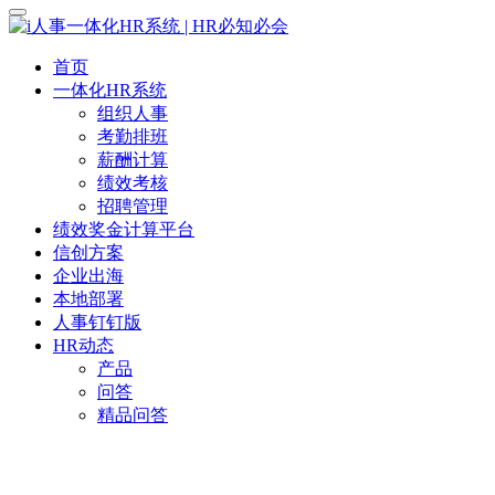
首页
一体化HR系统
组织人事
考勤排班
薪酬计算
绩效考核
招聘管理
绩效奖金计算平台
信创方案
企业出海
本地部署
人事钉钉版
HR动态
产品
问答
精品问答