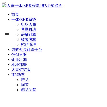
首页
一体化HR系统
组织人事
考勤排班
薪酬计算
绩效考核
招聘管理
绩效奖金计算平台
信创方案
企业出海
本地部署
人事钉钉版
HR动态
产品
问答
精品问答