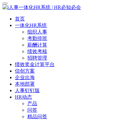
首页
一体化HR系统
组织人事
考勤排班
薪酬计算
绩效考核
招聘管理
绩效奖金计算平台
信创方案
企业出海
本地部署
人事钉钉版
HR动态
产品
问答
精品问答