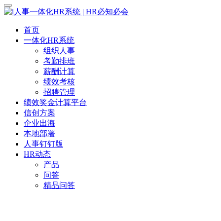
首页
一体化HR系统
组织人事
考勤排班
薪酬计算
绩效考核
招聘管理
绩效奖金计算平台
信创方案
企业出海
本地部署
人事钉钉版
HR动态
产品
问答
精品问答