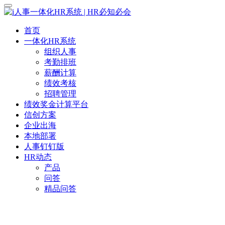
首页
一体化HR系统
组织人事
考勤排班
薪酬计算
绩效考核
招聘管理
绩效奖金计算平台
信创方案
企业出海
本地部署
人事钉钉版
HR动态
产品
问答
精品问答