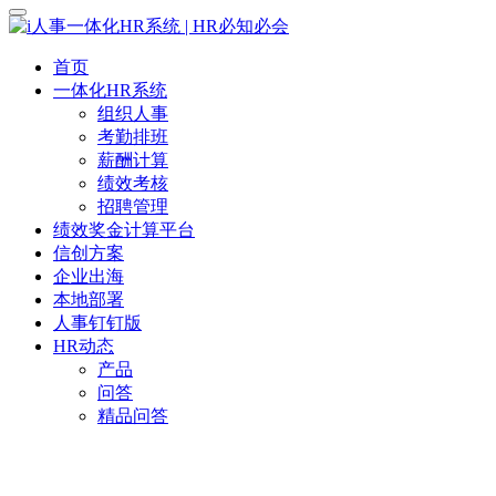
首页
一体化HR系统
组织人事
考勤排班
薪酬计算
绩效考核
招聘管理
绩效奖金计算平台
信创方案
企业出海
本地部署
人事钉钉版
HR动态
产品
问答
精品问答