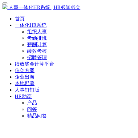
首页
一体化HR系统
组织人事
考勤排班
薪酬计算
绩效考核
招聘管理
绩效奖金计算平台
信创方案
企业出海
本地部署
人事钉钉版
HR动态
产品
问答
精品问答