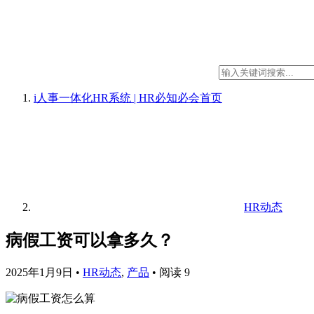
i人事一体化HR系统 | HR必知必会
首页
HR动态
病假工资可以拿多久？
2025年1月9日
•
HR动态
,
产品
•
阅读 9