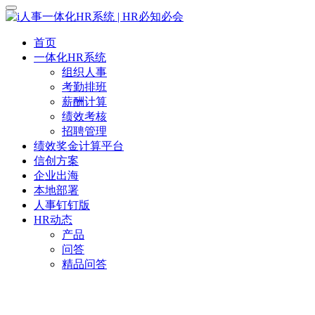
首页
一体化HR系统
组织人事
考勤排班
薪酬计算
绩效考核
招聘管理
绩效奖金计算平台
信创方案
企业出海
本地部署
人事钉钉版
HR动态
产品
问答
精品问答