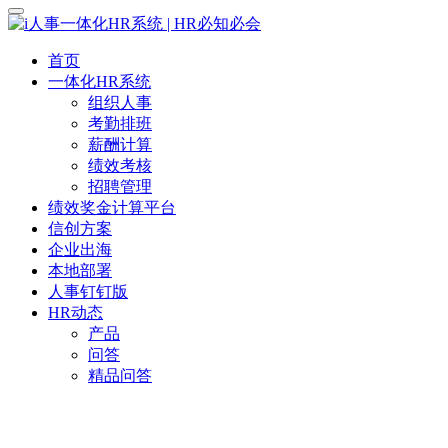
首页
一体化HR系统
组织人事
考勤排班
薪酬计算
绩效考核
招聘管理
绩效奖金计算平台
信创方案
企业出海
本地部署
人事钉钉版
HR动态
产品
问答
精品问答