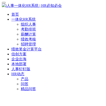
首页
一体化HR系统
组织人事
考勤排班
薪酬计算
绩效考核
招聘管理
绩效奖金计算平台
信创方案
企业出海
本地部署
人事钉钉版
HR动态
产品
问答
精品问答