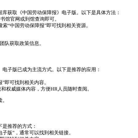
据库获取《中国劳动保障报》电子版。以下是具体方法：
图书馆官网或到馆查询即可。
搜索“中国劳动保障报”即可找到相关资源。
。
便团队获取政策信息。
》电子版已成为主流方式。以下是推荐的应用：
报”即可找到相关内容。
读和权威媒体内容，方便HR人员随时查阅。
读。
下是推荐的方式：
电子版”，通常可以找到相关链接。