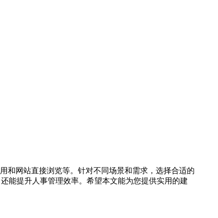
应用和网站直接浏览等。针对不同场景和需求，选择合适的
，还能提升人事管理效率。希望本文能为您提供实用的建