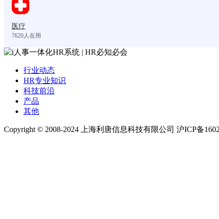
医疗
7620
人在用
行业动态
HR专业知识
科技前沿
产品
其他
Copyright © 2008-2024 上海利唐信息科技有限公司 沪ICP备1602