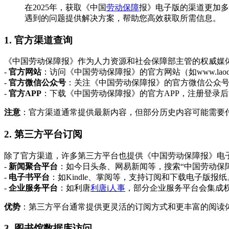
在2025年，获取《中国
劳动保障
报》电子版的渠道更加多
遇到的问题提供解决方案，帮助您高效获取所需信息。
1. 官方渠道查询
《中国劳动保障报》作为人力资源和社会保障部主管的权威媒
-
官方网站
：访问《中国劳动保障报》的官方网站（如www.laod
-
官方微信公众号
：关注《中国劳动保障报》的官方微信公众
-
官方APP
：下载《中国劳动保障报》的官方APP，注册登录
注意
：官方渠道通常提供最新内容，但部分历史内容可能需要
2. 第三方平台订阅
除了官方渠道，许多第三方平台也提供《中国劳动保障报》电
-
新闻聚合平台
：如今日头条、网易新闻等，搜索“中国劳动保
-
电子书平台
：如Kindle、掌阅等，支持订阅和下载电子版报纸
-
企业服务平台
：如利唐
利唐i人事
，部分企业服务平台会集成
优势
：第三方平台通常提供更灵活的订阅方式和更丰富的阅读
3. 图书馆数据库访问