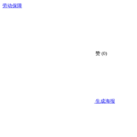
劳动保障
赞
(0)
生成海报