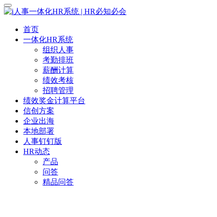
首页
一体化HR系统
组织人事
考勤排班
薪酬计算
绩效考核
招聘管理
绩效奖金计算平台
信创方案
企业出海
本地部署
人事钉钉版
HR动态
产品
问答
精品问答