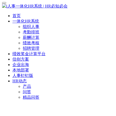
首页
一体化HR系统
组织人事
考勤排班
薪酬计算
绩效考核
招聘管理
绩效奖金计算平台
信创方案
企业出海
本地部署
人事钉钉版
HR动态
产品
问答
精品问答