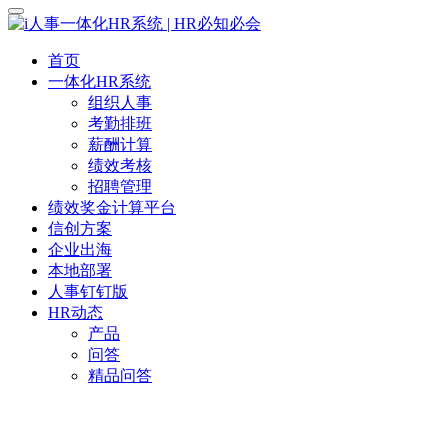
首页
一体化HR系统
组织人事
考勤排班
薪酬计算
绩效考核
招聘管理
绩效奖金计算平台
信创方案
企业出海
本地部署
人事钉钉版
HR动态
产品
问答
精品问答