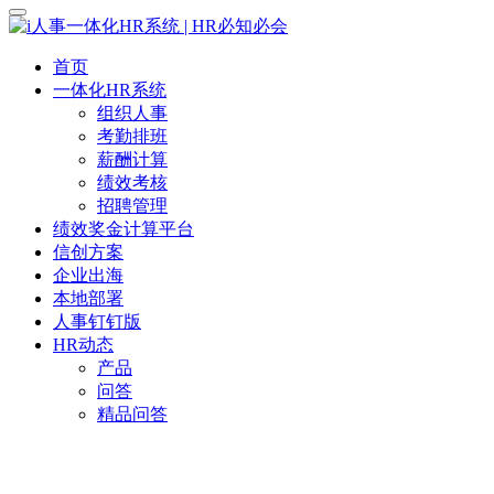
首页
一体化HR系统
组织人事
考勤排班
薪酬计算
绩效考核
招聘管理
绩效奖金计算平台
信创方案
企业出海
本地部署
人事钉钉版
HR动态
产品
问答
精品问答