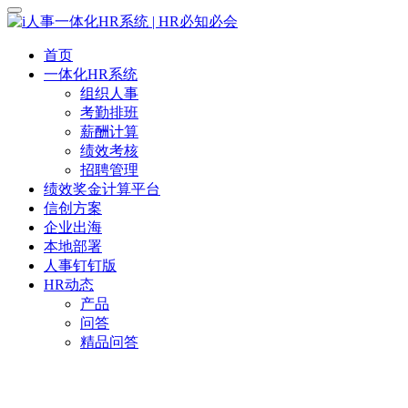
首页
一体化HR系统
组织人事
考勤排班
薪酬计算
绩效考核
招聘管理
绩效奖金计算平台
信创方案
企业出海
本地部署
人事钉钉版
HR动态
产品
问答
精品问答