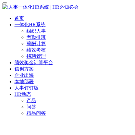
首页
一体化HR系统
组织人事
考勤排班
薪酬计算
绩效考核
招聘管理
绩效奖金计算平台
信创方案
企业出海
本地部署
人事钉钉版
HR动态
产品
问答
精品问答