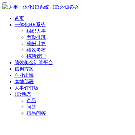
首页
一体化HR系统
组织人事
考勤排班
薪酬计算
绩效考核
招聘管理
绩效奖金计算平台
信创方案
企业出海
本地部署
人事钉钉版
HR动态
产品
问答
精品问答