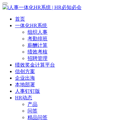
首页
一体化HR系统
组织人事
考勤排班
薪酬计算
绩效考核
招聘管理
绩效奖金计算平台
信创方案
企业出海
本地部署
人事钉钉版
HR动态
产品
问答
精品问答