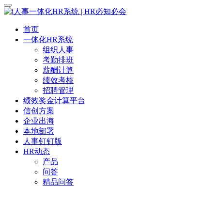
首页
一体化HR系统
组织人事
考勤排班
薪酬计算
绩效考核
招聘管理
绩效奖金计算平台
信创方案
企业出海
本地部署
人事钉钉版
HR动态
产品
问答
精品问答