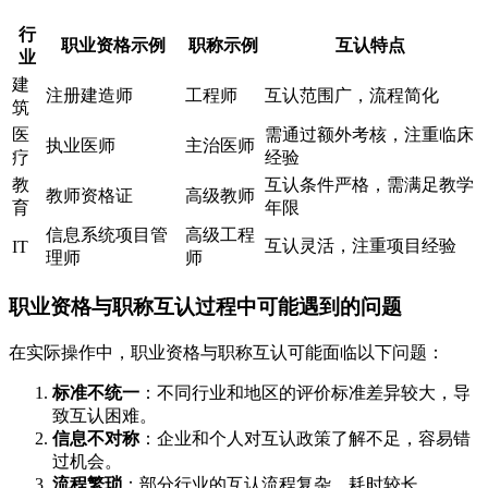
行
职业资格示例
职称示例
互认特点
业
建
注册建造师
工程师
互认范围广，流程简化
筑
医
需通过额外考核，注重临床
执业医师
主治医师
疗
经验
教
互认条件严格，需满足教学
教师资格证
高级教师
育
年限
信息系统项目管
高级工程
互认灵活，注重项目经验
IT
理师
师
职业资格与职称互认过程中可能遇到的问题
在实际操作中，职业资格与职称互认可能面临以下问题：
标准不统一
：不同行业和地区的评价标准差异较大，导
致互认困难。
信息不对称
：企业和个人对互认政策了解不足，容易错
过机会。
流程繁琐
：部分行业的互认流程复杂，耗时较长。