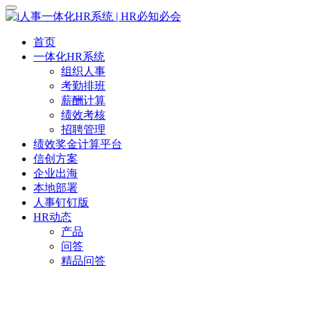
首页
一体化HR系统
组织人事
考勤排班
薪酬计算
绩效考核
招聘管理
绩效奖金计算平台
信创方案
企业出海
本地部署
人事钉钉版
HR动态
产品
问答
精品问答