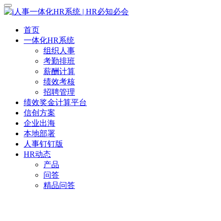
首页
一体化HR系统
组织人事
考勤排班
薪酬计算
绩效考核
招聘管理
绩效奖金计算平台
信创方案
企业出海
本地部署
人事钉钉版
HR动态
产品
问答
精品问答