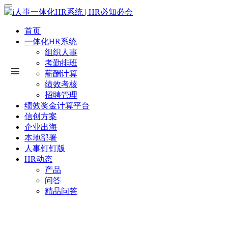
首页
一体化HR系统
组织人事
考勤排班
薪酬计算
绩效考核
招聘管理
绩效奖金计算平台
信创方案
企业出海
本地部署
人事钉钉版
HR动态
产品
问答
精品问答