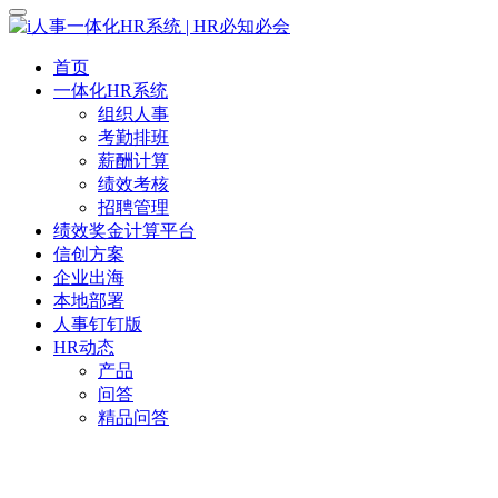
首页
一体化HR系统
组织人事
考勤排班
薪酬计算
绩效考核
招聘管理
绩效奖金计算平台
信创方案
企业出海
本地部署
人事钉钉版
HR动态
产品
问答
精品问答