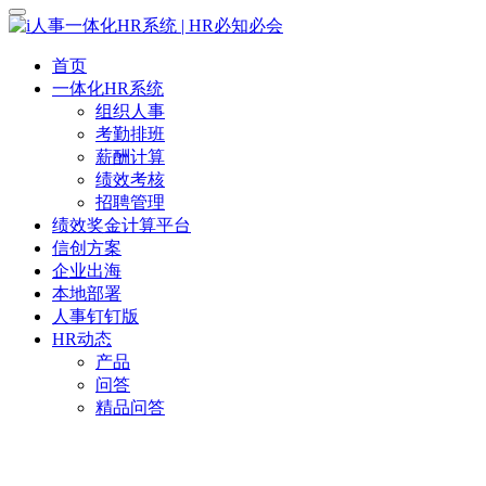
首页
一体化HR系统
组织人事
考勤排班
薪酬计算
绩效考核
招聘管理
绩效奖金计算平台
信创方案
企业出海
本地部署
人事钉钉版
HR动态
产品
问答
精品问答