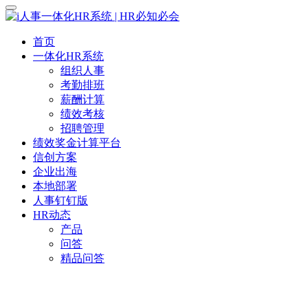
首页
一体化HR系统
组织人事
考勤排班
薪酬计算
绩效考核
招聘管理
绩效奖金计算平台
信创方案
企业出海
本地部署
人事钉钉版
HR动态
产品
问答
精品问答