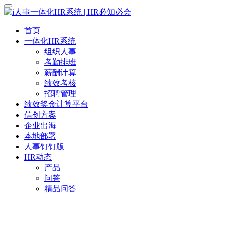
首页
一体化HR系统
组织人事
考勤排班
薪酬计算
绩效考核
招聘管理
绩效奖金计算平台
信创方案
企业出海
本地部署
人事钉钉版
HR动态
产品
问答
精品问答