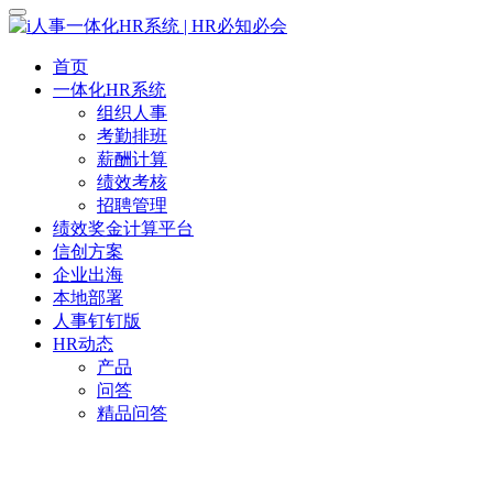
首页
一体化HR系统
组织人事
考勤排班
薪酬计算
绩效考核
招聘管理
绩效奖金计算平台
信创方案
企业出海
本地部署
人事钉钉版
HR动态
产品
问答
精品问答