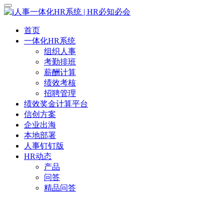
首页
一体化HR系统
组织人事
考勤排班
薪酬计算
绩效考核
招聘管理
绩效奖金计算平台
信创方案
企业出海
本地部署
人事钉钉版
HR动态
产品
问答
精品问答