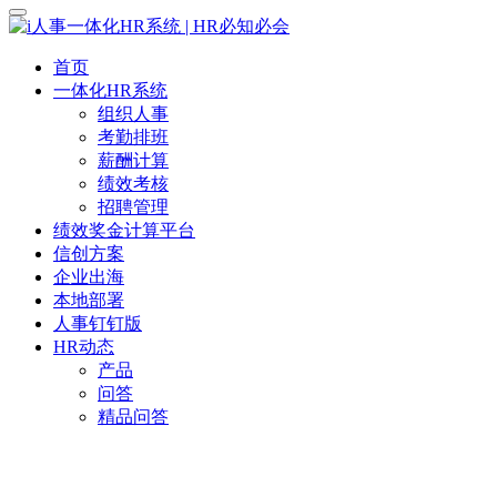
首页
一体化HR系统
组织人事
考勤排班
薪酬计算
绩效考核
招聘管理
绩效奖金计算平台
信创方案
企业出海
本地部署
人事钉钉版
HR动态
产品
问答
精品问答