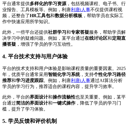
平台通常提供
多样化的学习资源
，包括视频课程、电子书、行
业报告、工具模板等。例如，利唐
利唐i人事
不仅提供课程视
频，还整合了
HR工具包
和
数据分析模板
，帮助学员在实际工
作中快速应用所学知识。
此外，一些平台还提供
社群学习
和
专家答疑
服务，帮助学员解
决学习中的疑难问题。例如，某平台通过
在线讨论区
和
定期直
播答疑
，增强了学员的学习互动性。
4. 平台技术支持与用户体验
平台的技术支持和用户体验是影响课程质量的重要因素。2025
年，优质平台通常采用
智能化学习系统
，支持
个性化学习路径
推荐
和
学习进度跟踪
。例如，利唐
利唐i人事
通过AI算法分析
学员的学习行为，推荐适合的课程内容，提升学习效率。
此外，平台的
界面设计
和
操作流畅性
也至关重要。例如，某平
台通过
简洁的界面设计
和
一键式操作
，降低了学员的学习门
槛，提升了学习体验。
5. 学员反馈和评价机制