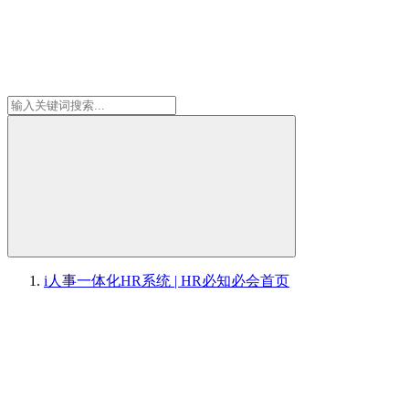
i人事一体化HR系统 | HR必知必会
首页