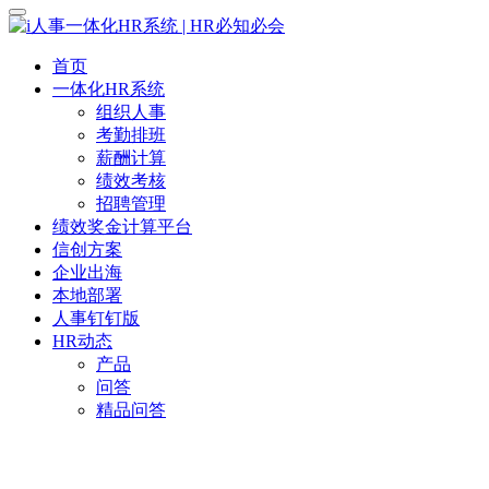
首页
一体化HR系统
组织人事
考勤排班
薪酬计算
绩效考核
招聘管理
绩效奖金计算平台
信创方案
企业出海
本地部署
人事钉钉版
HR动态
产品
问答
精品问答