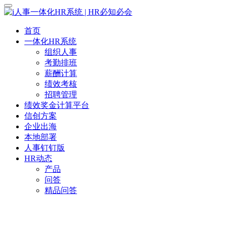
首页
一体化HR系统
组织人事
考勤排班
薪酬计算
绩效考核
招聘管理
绩效奖金计算平台
信创方案
企业出海
本地部署
人事钉钉版
HR动态
产品
问答
精品问答