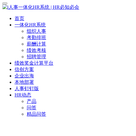
首页
一体化HR系统
组织人事
考勤排班
薪酬计算
绩效考核
招聘管理
绩效奖金计算平台
信创方案
企业出海
本地部署
人事钉钉版
HR动态
产品
问答
精品问答