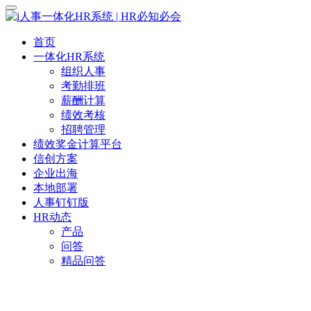
首页
一体化HR系统
组织人事
考勤排班
薪酬计算
绩效考核
招聘管理
绩效奖金计算平台
信创方案
企业出海
本地部署
人事钉钉版
HR动态
产品
问答
精品问答